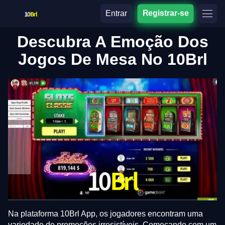
Entrar
Registrar-se
Descubra A Emoção Dos
Jogos De Mesa No 10Brl
Na plataforma 10Brl App, os jogadores encontram uma
variedade de promoções irresistíveis. Começando com um