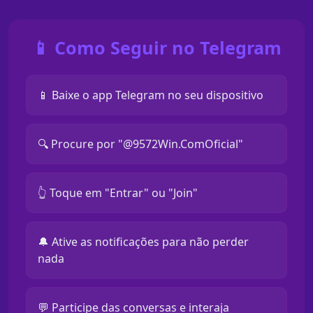
📱 Como Seguir no Telegram
📱 Baixe o app Telegram no seu dispositivo
🔍 Procure por "@9572Win.ComOficial"
👆 Toque em "Entrar" ou "Join"
🔔 Ative as notificações para não perder
nada
💬 Participe das conversas e interaja