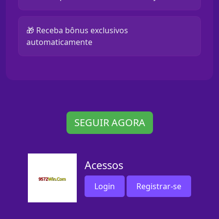
🎁 Receba bônus exclusivos
automaticamente
SEGUIR AGORA
Acessos
Login
Registrar-se