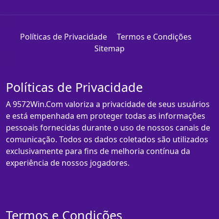
Políticas de Privacidade
Termos e Condições
Sitemap
Políticas de Privacidade
A 9572Win.Com valoriza a privacidade de seus usuários
e está empenhada em proteger todas as informações
pessoais fornecidas durante o uso de nossos canais de
comunicação. Todos os dados coletados são utilizados
exclusivamente para fins de melhoria contínua da
experiência de nossos jogadores.
Termos e Condições