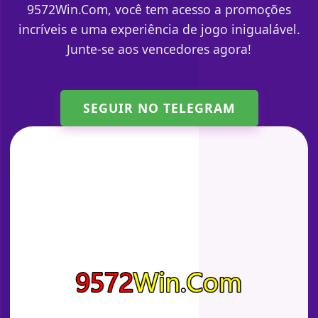
9572Win.Com, você tem acesso a promoções
incríveis e uma experiência de jogo inigualável.
Junte-se aos vencedores agora!
SEGUIR NO TELEGRAM