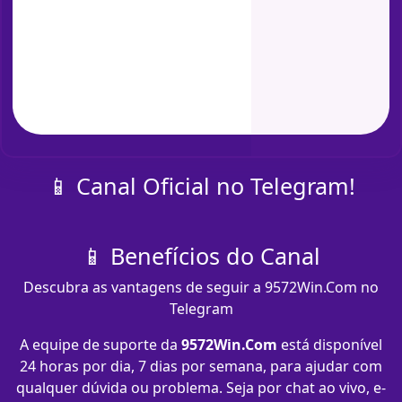
📱 Canal Oficial no Telegram!
📱 Benefícios do Canal
Descubra as vantagens de seguir a 9572Win.Com no
Telegram
A equipe de suporte da
9572Win.Com
está disponível
24 horas por dia, 7 dias por semana, para ajudar com
qualquer dúvida ou problema. Seja por chat ao vivo, e-