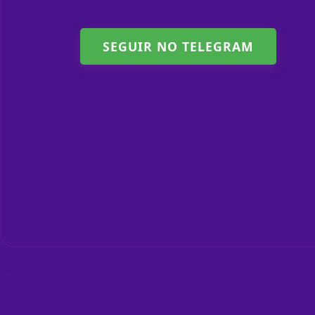
SEGUIR NO TELEGRAM