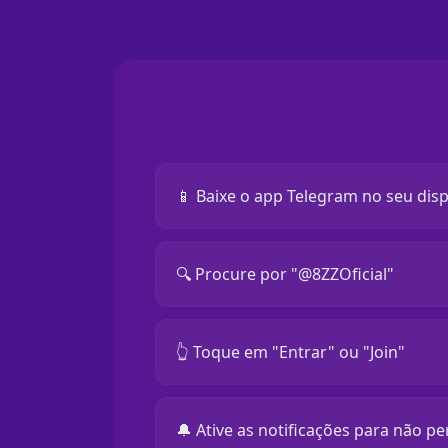
📱 Baixe o app Telegram no seu disp
🔍 Procure por "@8ZZOficial"
👆 Toque em "Entrar" ou "Join"
🔔 Ative as notificações para não p