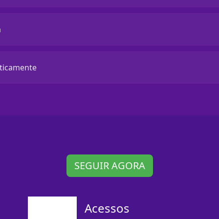
a
aticamente
SEGUIR AGORA
Acessos