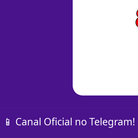
📱 Canal Oficial no Telegram!