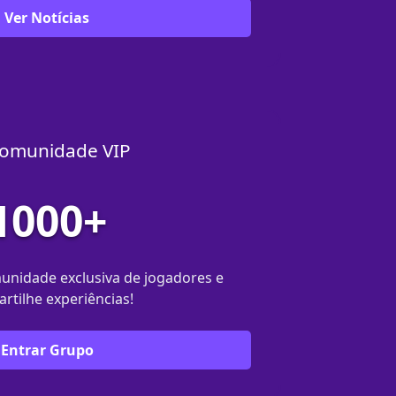
Ver Notícias
Comunidade VIP
1000+
unidade exclusiva de jogadores e
rtilhe experiências!
Entrar Grupo