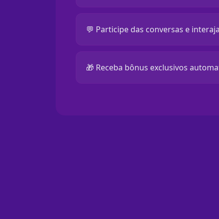
💬 Participe das conversas e interaj
🎁 Receba bônus exclusivos autom