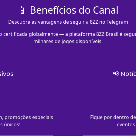
📱 Benefícios do Canal
Descubra as vantagens de seguir a 8ZZ no Telegram
 certificada globalmente — a plataforma 8ZZ Brasil é segur
milhares de jogos disponíveis.
sivos
📢 Notí
m, promoções especiais
Fique por dentro d
s únicos!
eventos