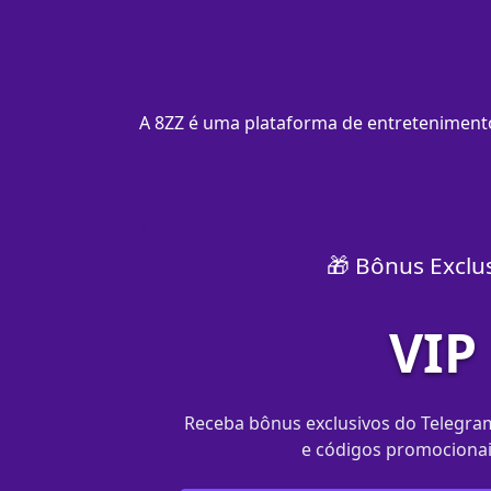
A 8ZZ é uma plataforma de entretenimento
🎁 Bônus Exclu
VIP
Receba bônus exclusivos do Telegra
e códigos promocionai