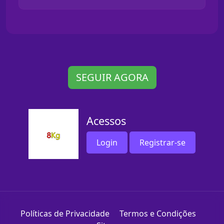
SEGUIR AGORA
Acessos
Login
Registrar-se
Políticas de Privacidade
Termos e Condições