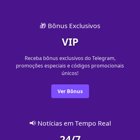
🎁 Bônus Exclusivos
VIP
Receba bônus exclusivos do Telegram,
promoções especiais e códigos promocionais
únicos!
Ver Bônus
📢 Notícias em Tempo Real
24/7