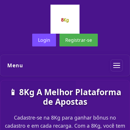
Login
Registrar-se
Menu
📱 8Kg A Melhor Plataforma
de Apostas
Cadastre-se na 8Kg para ganhar bônus no
cadastro e em cada recarga. Com a 8Kg, você tem