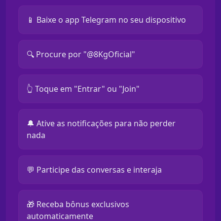
📱 Baixe o app Telegram no seu dispositivo
🔍 Procure por "@8KgOficial"
👆 Toque em "Entrar" ou "Join"
🔔 Ative as notificações para não perder
nada
💬 Participe das conversas e interaja
🎁 Receba bônus exclusivos
automaticamente