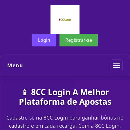
Login
Registrar-se
Menu
📱 8CC Login A Melhor
Plataforma de Apostas
Cadastre-se na 8CC Login para ganhar bônus no
cadastro e em cada recarga. Com a 8CC Login,