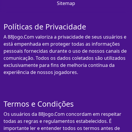
Sitemap
Políticas de Privacidade
A 88Jogo.Com valoriza a privacidade de seus usuários e
está empenhada em proteger todas as informações
pessoais fornecidas durante o uso de nossos canais de
comunicação. Todos os dados coletados são utilizados
exclusivamente para fins de melhoria contínua da
experiência de nossos jogadores.
Termos e Condições
Os usuários da 88Jogo.Com concordam em respeitar
todas as regras e regulamentos estabelecidos. É
importante ler e entender todos os termos antes de