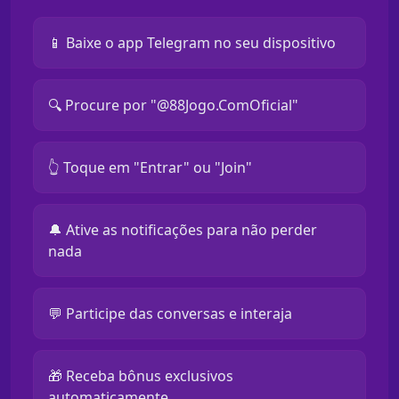
📱 Baixe o app Telegram no seu dispositivo
🔍 Procure por "@88Jogo.ComOficial"
👆 Toque em "Entrar" ou "Join"
🔔 Ative as notificações para não perder
nada
💬 Participe das conversas e interaja
🎁 Receba bônus exclusivos
automaticamente