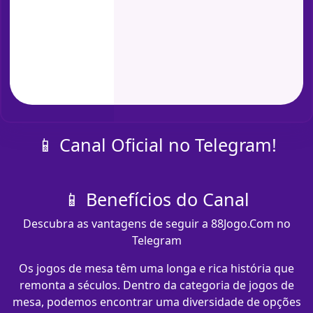
📱 Canal Oficial no Telegram!
📱 Benefícios do Canal
Descubra as vantagens de seguir a 88Jogo.Com no
Telegram
Os jogos de mesa têm uma longa e rica história que
remonta a séculos. Dentro da categoria de jogos de
mesa, podemos encontrar uma diversidade de opções