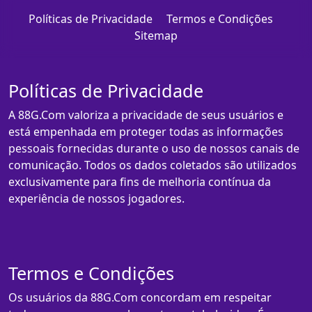
Políticas de Privacidade
Termos e Condições
Sitemap
Políticas de Privacidade
A 88G.Com valoriza a privacidade de seus usuários e
está empenhada em proteger todas as informações
pessoais fornecidas durante o uso de nossos canais de
comunicação. Todos os dados coletados são utilizados
exclusivamente para fins de melhoria contínua da
experiência de nossos jogadores.
Termos e Condições
Os usuários da 88G.Com concordam em respeitar