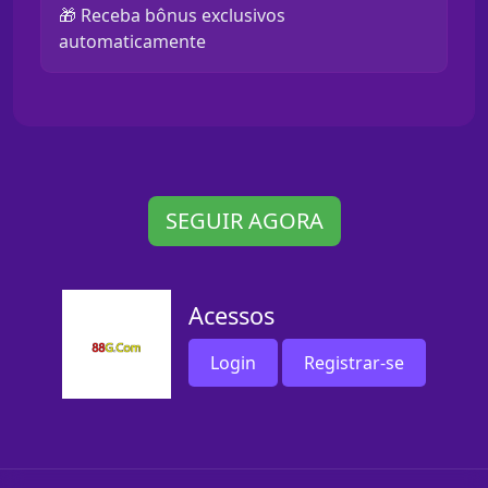
🎁 Receba bônus exclusivos
automaticamente
SEGUIR AGORA
Acessos
Login
Registrar-se