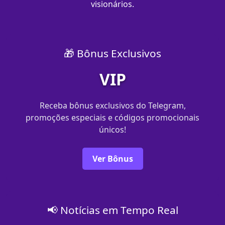
visionários.
🎁 Bônus Exclusivos
VIP
Receba bônus exclusivos do Telegram,
promoções especiais e códigos promocionais
únicos!
Ver Bônus
📢 Notícias em Tempo Real