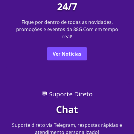
24/7
Fique por dentro de todas as novidades,
promoções e eventos da 88G.Com em tempo
real!
Ver Notícias
💬 Suporte Direto
Chat
Suporte direto via Telegram, respostas rápidas e
atendimento personalizado!