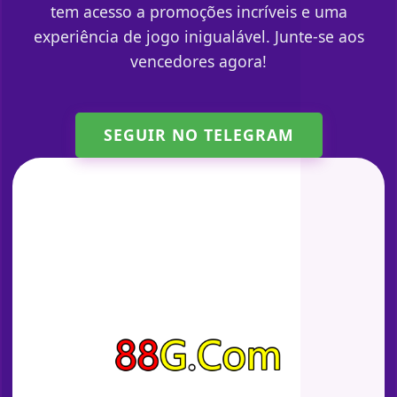
tem acesso a promoções incríveis e uma
experiência de jogo inigualável. Junte-se aos
vencedores agora!
SEGUIR NO TELEGRAM