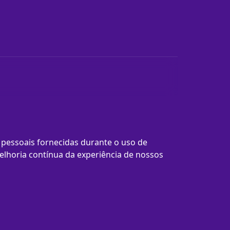
 pessoais fornecidas durante o uso de
elhoria contínua da experiência de nossos