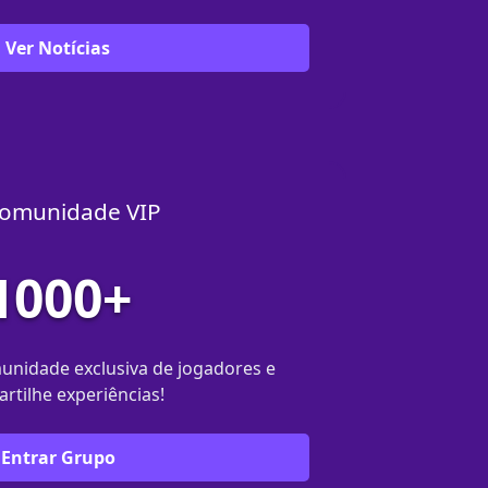
Ver Notícias
Comunidade VIP
1000+
unidade exclusiva de jogadores e
rtilhe experiências!
Entrar Grupo