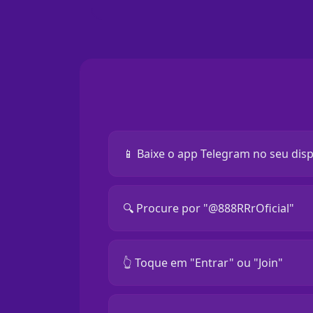
📱 Baixe o app Telegram no seu disp
🔍 Procure por "@888RRrOficial"
👆 Toque em "Entrar" ou "Join"