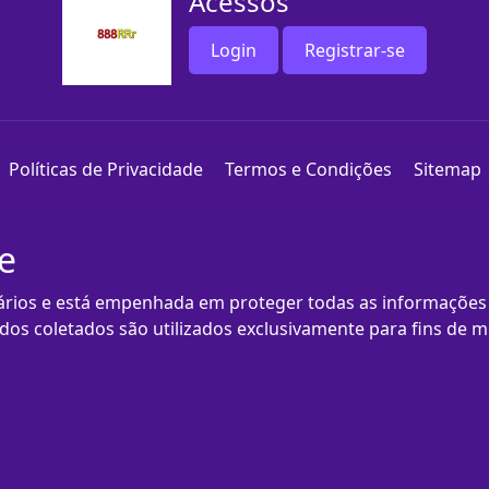
Acessos
Login
Registrar-se
Políticas de Privacidade
Termos e Condições
Sitemap
de
uários e está empenhada em proteger todas as informações
os coletados são utilizados exclusivamente para fins de m