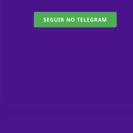
SEGUIR NO TELEGRAM