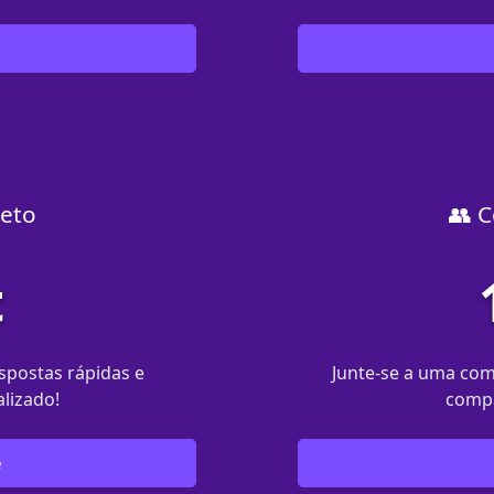
reto
👥 
t
espostas rápidas e
Junte-se a uma com
lizado!
compa
e