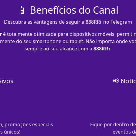
📱 Benefícios do Canal
Descubra as vantagens de seguir a 888RRr no Telegram
r
é totalmente otimizada para dispositivos móveis, permiti
tamente do seu smartphone ou tablet. Não importa onde voc
sempre ao seu alcance com a
888RRr
.
sivos
📢 Notí
m, promoções especiais
Fique por dentro d
s únicos!
eventos d