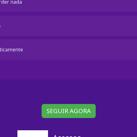
erder nada
a
aticamente
SEGUIR AGORA