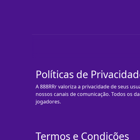
Políticas de Privacida
A 888RRr valoriza a privacidade de seus us
nossos canais de comunicação. Todos os dad
jogadores.
Termos e Condições