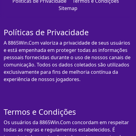
Políticas de Privacidade
Termos e Condições
Sitemap
Políticas de Privacidade
A 8865Win.Com valoriza a privacidade de seus usuários
e está empenhada em proteger todas as informações
pessoais fornecidas durante o uso de nossos canais de
comunicação. Todos os dados coletados são utilizados
exclusivamente para fins de melhoria contínua da
experiência de nossos jogadores.
Termos e Condições
Os usuários da 8865Win.Com concordam em respeitar
todas as regras e regulamentos estabelecidos. É