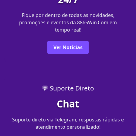
Fique por dentro de todas as novidades,
promoções e eventos da 8865Win.Com em
tempo real!
Ver Notícias
💬 Suporte Direto
Chat
Suporte direto via Telegram, respostas rápidas e
atendimento personalizado!