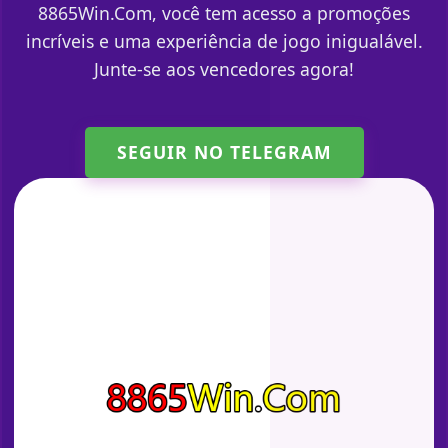
8865Win.Com, você tem acesso a promoções
incríveis e uma experiência de jogo inigualável.
Junte-se aos vencedores agora!
SEGUIR NO TELEGRAM