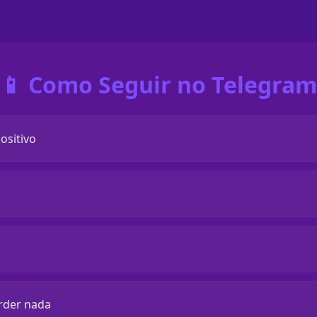
📱 Como Seguir no Telegram
ositivo
erder nada