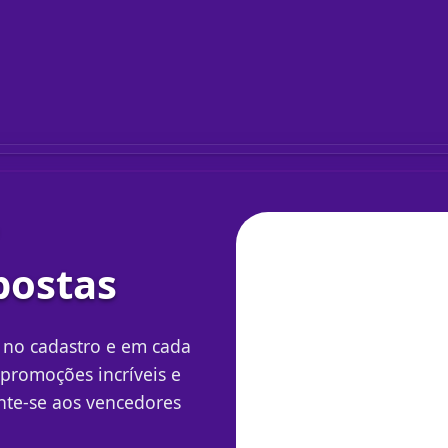
postas
 no cadastro e em cada
 promoções incríveis e
unte-se aos vencedores