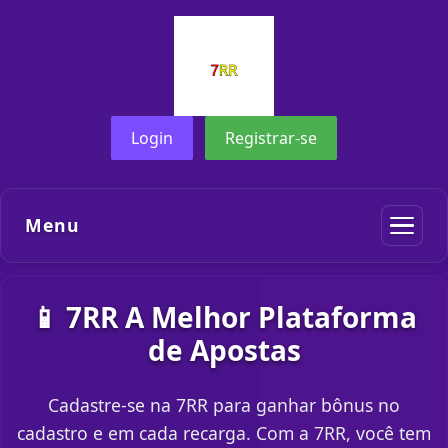
Login
Registrar-se
Menu
📱 7RR A Melhor Plataforma
de Apostas
Cadastre-se na 7RR para ganhar bônus no
cadastro e em cada recarga. Com a 7RR, você tem