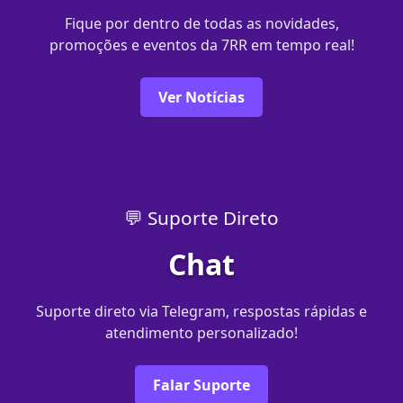
Fique por dentro de todas as novidades,
promoções e eventos da 7RR em tempo real!
Ver Notícias
💬 Suporte Direto
Chat
Suporte direto via Telegram, respostas rápidas e
atendimento personalizado!
Falar Suporte