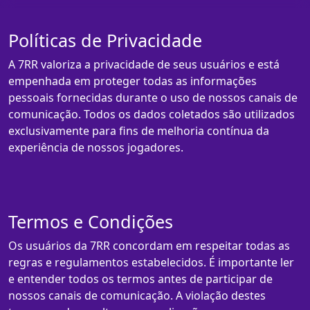
Políticas de Privacidade
A 7RR valoriza a privacidade de seus usuários e está
empenhada em proteger todas as informações
pessoais fornecidas durante o uso de nossos canais de
comunicação. Todos os dados coletados são utilizados
exclusivamente para fins de melhoria contínua da
experiência de nossos jogadores.
Termos e Condições
Os usuários da 7RR concordam em respeitar todas as
regras e regulamentos estabelecidos. É importante ler
e entender todos os termos antes de participar de
nossos canais de comunicação. A violação destes