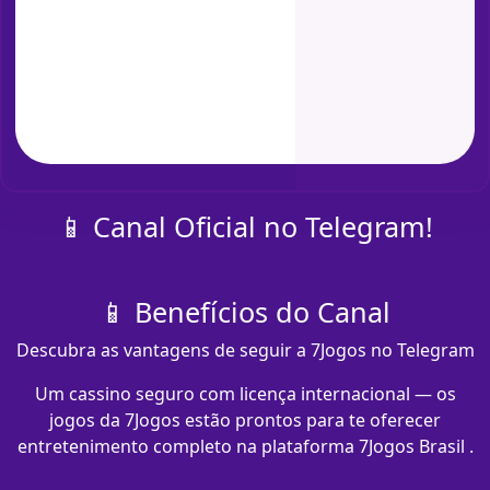
📱 Canal Oficial no Telegram!
📱 Benefícios do Canal
Descubra as vantagens de seguir a 7Jogos no Telegram
Um cassino seguro com licença internacional — os
jogos da 7Jogos estão prontos para te oferecer
entretenimento completo na plataforma 7Jogos Brasil .