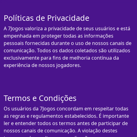
Políticas de Privacidade
A 7Jogos valoriza a privacidade de seus usuários e está
empenhada em proteger todas as informações
pessoais fornecidas durante o uso de nossos canais de
comunicação. Todos os dados coletados são utilizados
exclusivamente para fins de melhoria contínua da
experiência de nossos jogadores.
Termos e Condições
Os usuários da 7Jogos concordam em respeitar todas
as regras e regulamentos estabelecidos. É importante
ler e entender todos os termos antes de participar de
nossos canais de comunicação. A violação destes