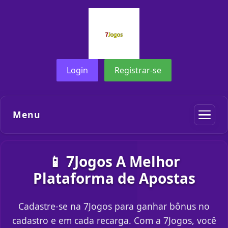
Login
Registrar-se
Menu
📱 7Jogos A Melhor
Plataforma de Apostas
Cadastre-se na 7Jogos para ganhar bônus no
cadastro e em cada recarga. Com a 7Jogos, você