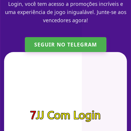
Login, você tem acesso a promoções incríveis e
uma experiência de jogo inigualável. Junte-se aos
vencedores agora!
SEGUIR NO TELEGRAM