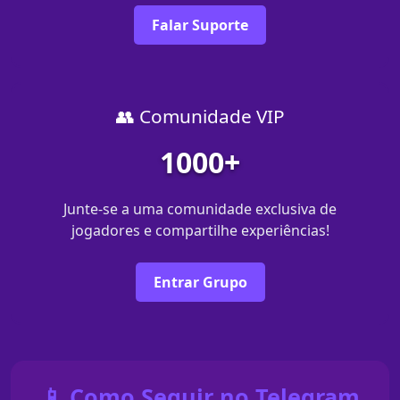
Falar Suporte
👥 Comunidade VIP
1000+
Junte-se a uma comunidade exclusiva de
jogadores e compartilhe experiências!
Entrar Grupo
📱 Como Seguir no Telegram