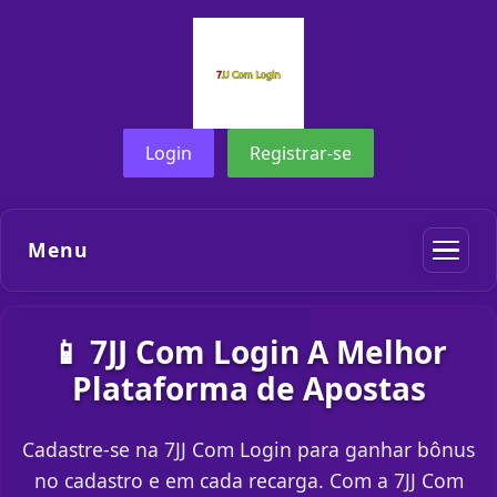
Login
Registrar-se
Menu
📱 7JJ Com Login A Melhor
Plataforma de Apostas
Cadastre-se na 7JJ Com Login para ganhar bônus
no cadastro e em cada recarga. Com a 7JJ Com