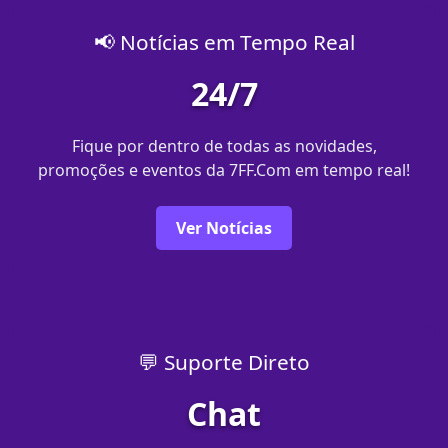
📢 Notícias em Tempo Real
24/7
Fique por dentro de todas as novidades,
promoções e eventos da 7FF.Com em tempo real!
Ver Notícias
💬 Suporte Direto
Chat