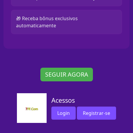
🎁 Receba bônus exclusivos
automaticamente
SEGUIR AGORA
Acessos
Login
Registrar-se