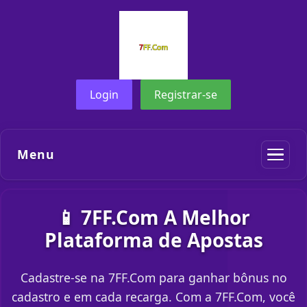
Login
Registrar-se
Menu
📱 7FF.Com A Melhor
Plataforma de Apostas
Cadastre-se na 7FF.Com para ganhar bônus no
cadastro e em cada recarga. Com a 7FF.Com, você