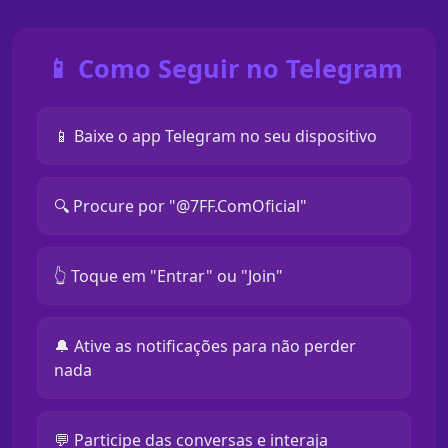
📱 Como Seguir no Telegram
📱 Baixe o app Telegram no seu dispositivo
🔍 Procure por "@7FF.ComOficial"
👆 Toque em "Entrar" ou "Join"
🔔 Ative as notificações para não perder
nada
💬 Participe das conversas e interaja