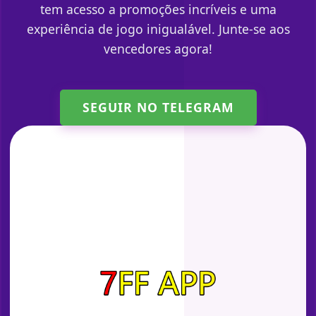
tem acesso a promoções incríveis e uma
experiência de jogo inigualável. Junte-se aos
vencedores agora!
SEGUIR NO TELEGRAM