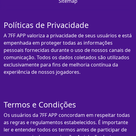
Sitemap
Políticas de Privacidade
A 7FF APP valoriza a privacidade de seus usuários e está
empenhada em proteger todas as informações
pessoais fornecidas durante o uso de nossos canais de
comunicação. Todos os dados coletados são utilizados
exclusivamente para fins de melhoria contínua da
experiência de nossos jogadores.
Termos e Condições
Os usuários da 7FF APP concordam em respeitar todas
as regras e regulamentos estabelecidos. É importante
ler e entender todos os termos antes de participar de