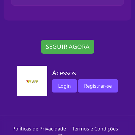
SEGUIR AGORA
Acessos
Login
Registrar-se
Políticas de Privacidade
Termos e Condições