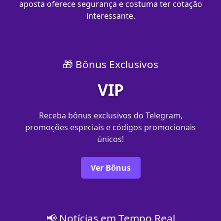
aposta oferece segurança e costuma ter cotação
interessante.
🎁 Bônus Exclusivos
VIP
Receba bônus exclusivos do Telegram,
promoções especiais e códigos promocionais
únicos!
Ver Bônus
📢 Notícias em Tempo Real