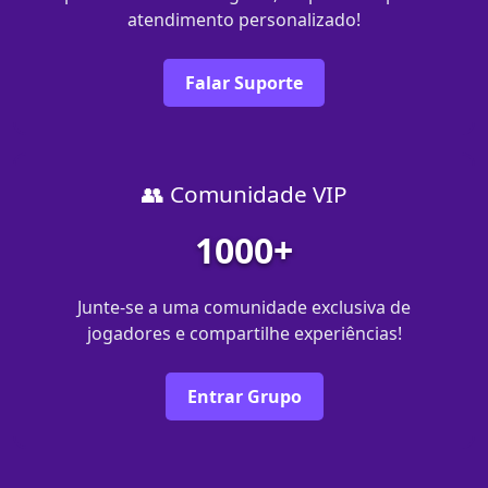
atendimento personalizado!
Falar Suporte
👥 Comunidade VIP
1000+
Junte-se a uma comunidade exclusiva de
jogadores e compartilhe experiências!
Entrar Grupo