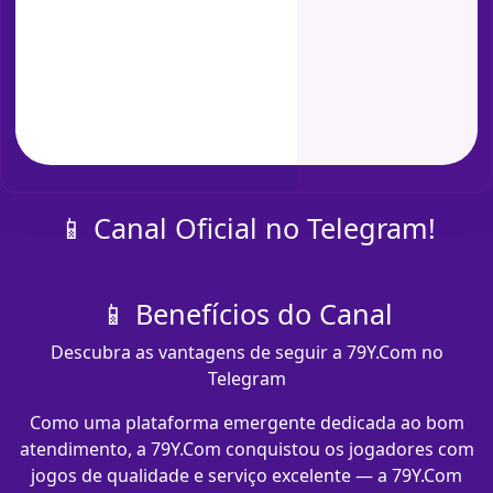
📱 Canal Oficial no Telegram!
📱 Benefícios do Canal
Descubra as vantagens de seguir a 79Y.Com no
Telegram
Como uma plataforma emergente dedicada ao bom
atendimento, a 79Y.Com conquistou os jogadores com
jogos de qualidade e serviço excelente — a 79Y.Com