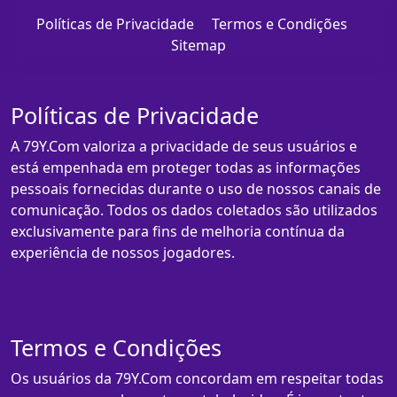
Políticas de Privacidade
Termos e Condições
Sitemap
Políticas de Privacidade
A 79Y.Com valoriza a privacidade de seus usuários e
está empenhada em proteger todas as informações
pessoais fornecidas durante o uso de nossos canais de
comunicação. Todos os dados coletados são utilizados
exclusivamente para fins de melhoria contínua da
experiência de nossos jogadores.
Termos e Condições
Os usuários da 79Y.Com concordam em respeitar todas