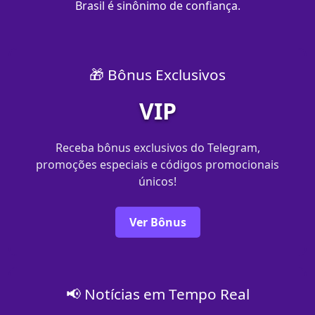
Brasil é sinônimo de confiança.
🎁 Bônus Exclusivos
VIP
Receba bônus exclusivos do Telegram,
promoções especiais e códigos promocionais
únicos!
Ver Bônus
📢 Notícias em Tempo Real