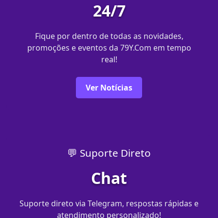
24/7
Fique por dentro de todas as novidades,
promoções e eventos da 79Y.Com em tempo
real!
Ver Notícias
💬 Suporte Direto
Chat
Suporte direto via Telegram, respostas rápidas e
atendimento personalizado!