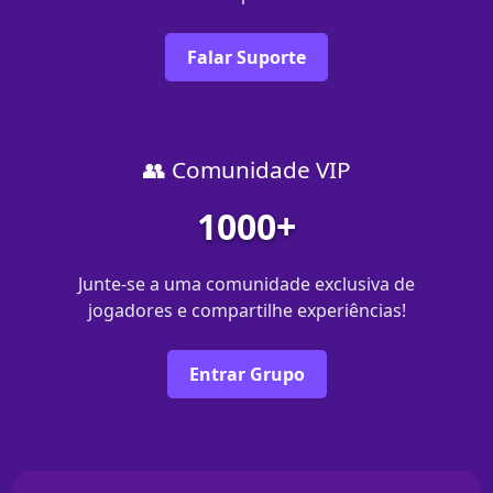
Falar Suporte
👥 Comunidade VIP
1000+
Junte-se a uma comunidade exclusiva de
jogadores e compartilhe experiências!
Entrar Grupo