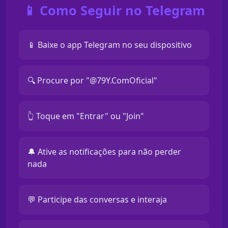
📱 Como Seguir no Telegram
📱 Baixe o app Telegram no seu dispositivo
🔍 Procure por "@79Y.ComOficial"
👆 Toque em "Entrar" ou "Join"
🔔 Ative as notificações para não perder
nada
💬 Participe das conversas e interaja