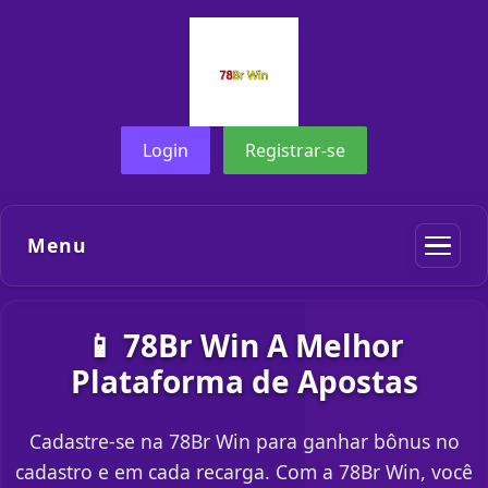
Login
Registrar-se
Menu
📱 78Br Win A Melhor
Plataforma de Apostas
Cadastre-se na 78Br Win para ganhar bônus no
cadastro e em cada recarga. Com a 78Br Win, você