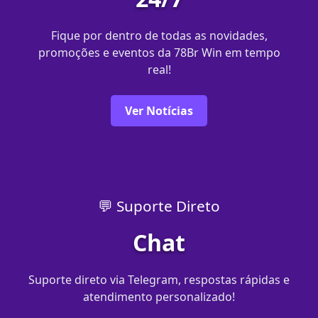
Fique por dentro de todas as novidades,
promoções e eventos da 78Br Win em tempo
real!
Ver Notícias
💬 Suporte Direto
Chat
Suporte direto via Telegram, respostas rápidas e
atendimento personalizado!