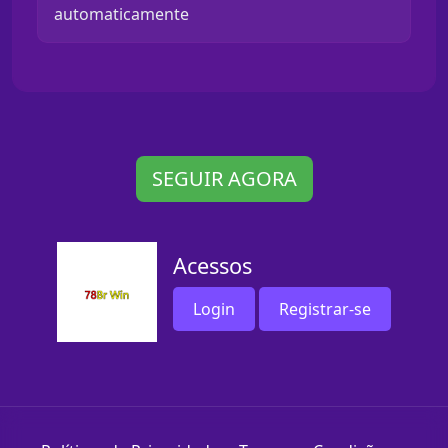
automaticamente
SEGUIR AGORA
Acessos
Login
Registrar-se