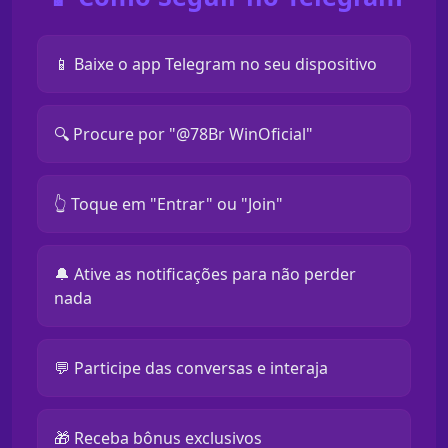
📱 Baixe o app Telegram no seu dispositivo
🔍 Procure por "@78Br WinOficial"
👆 Toque em "Entrar" ou "Join"
🔔 Ative as notificações para não perder
nada
💬 Participe das conversas e interaja
🎁 Receba bônus exclusivos