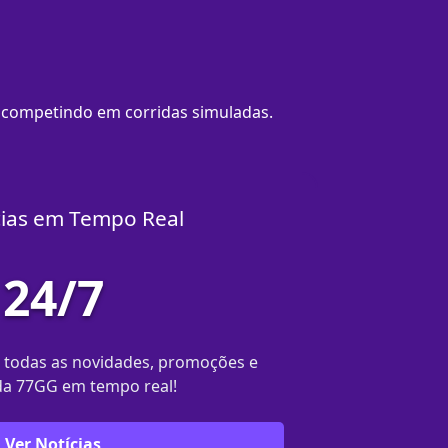
os competindo em corridas simuladas.
cias em Tempo Real
24/7
e todas as novidades, promoções e
da 77GG em tempo real!
Ver Notícias