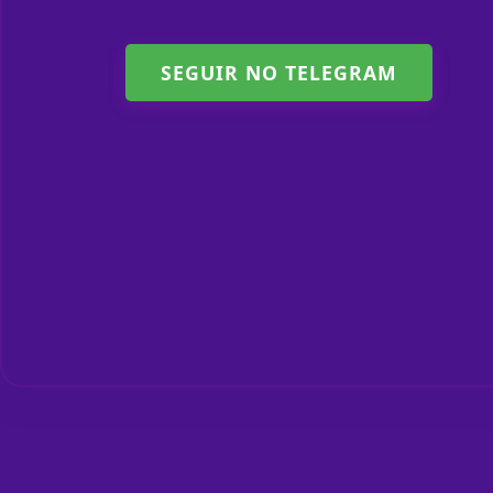
SEGUIR NO TELEGRAM