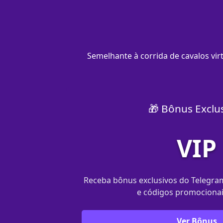
Semelhante à corrida de cavalos vir
🎁 Bônus Exclu
VIP
Receba bônus exclusivos do Telegra
e códigos promocionai
Ver Bônus