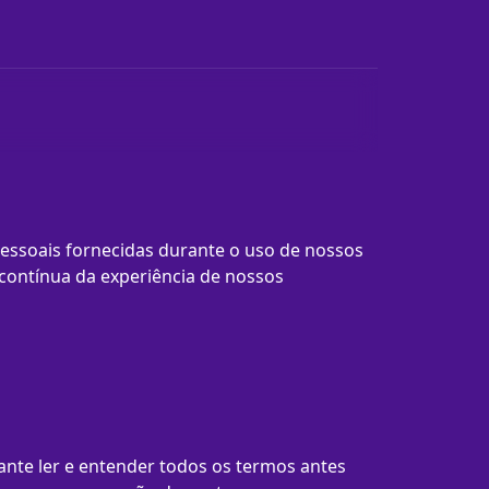
essoais fornecidas durante o uso de nossos
 contínua da experiência de nossos
nte ler e entender todos os termos antes