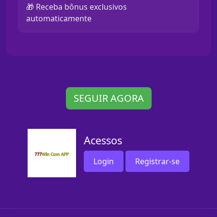
🎁 Receba bônus exclusivos
automaticamente
SEGUIR AGORA
Acessos
Login
Registrar-se