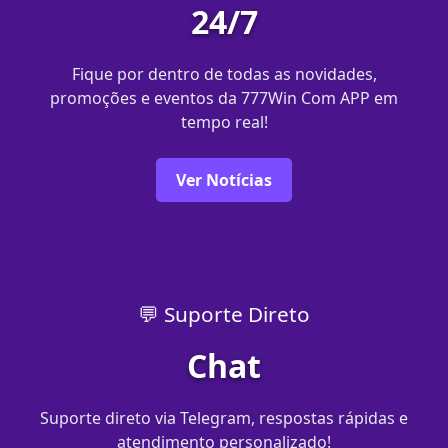
24/7
Fique por dentro de todas as novidades,
promoções e eventos da 777Win Com APP em
tempo real!
Ver Notícias
💬 Suporte Direto
Chat
Suporte direto via Telegram, respostas rápidas e
atendimento personalizado!