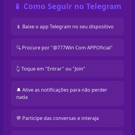
📱 Como Seguir no Telegram
📱 Baixe o app Telegram no seu dispositivo
🔍 Procure por "@777Win Com APPOficial"
👆 Toque em "Entrar" ou "Join"
🔔 Ative as notificações para não perder
nada
💬 Participe das conversas e interaja