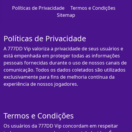
Políticas de Privacidade
Termos e Condições
Sitemap
Políticas de Privacidade
A 777DD Vip valoriza a privacidade de seus usuários e
está empenhada em proteger todas as informações
pessoais fornecidas durante o uso de nossos canais de
comunicação. Todos os dados coletados são utilizados
exclusivamente para fins de melhoria contínua da
experiência de nossos jogadores.
Termos e Condições
Os usuários da 777DD Vip concordam em respeitar