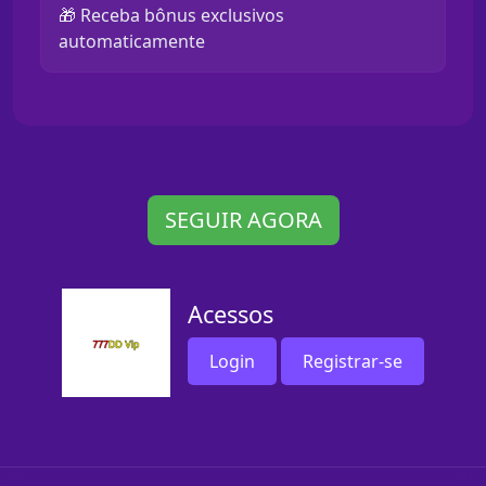
🎁 Receba bônus exclusivos
automaticamente
SEGUIR AGORA
Acessos
Login
Registrar-se