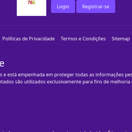
Login
Registrar-se
Políticas de Privacidade
Termos e Condições
Sitemap
de
ios e está empenhada em proteger todas as informações pe
tados são utilizados exclusivamente para fins de melhoria