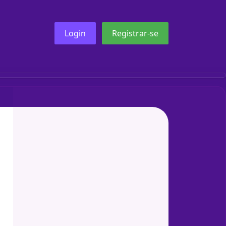
Login
Registrar-se