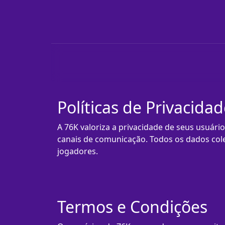
Políticas de Privacida
A 76K valoriza a privacidade de seus usuár
canais de comunicação. Todos os dados cole
jogadores.
Termos e Condições