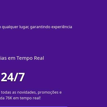
 qualquer lugar, garantindo experiência
cias em Tempo Real
24/7
e todas as novidades, promoções e
 da 76K em tempo real!