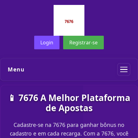
Login
Registrar-se
Menu
📱 7676 A Melhor Plataforma
de Apostas
Cadastre-se na 7676 para ganhar bônus no
cadastro e em cada recarga. Com a 7676, você