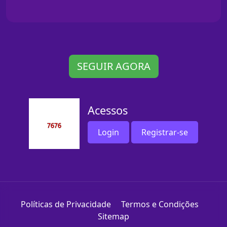
SEGUIR AGORA
Acessos
Login
Registrar-se
Políticas de Privacidade
Termos e Condições
Sitemap