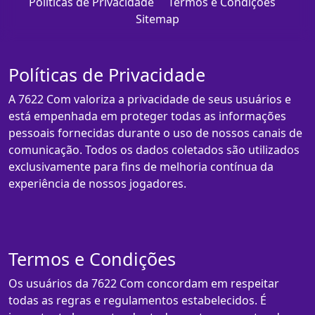
Políticas de Privacidade
Termos e Condições
Sitemap
Políticas de Privacidade
A 7622 Com valoriza a privacidade de seus usuários e
está empenhada em proteger todas as informações
pessoais fornecidas durante o uso de nossos canais de
comunicação. Todos os dados coletados são utilizados
exclusivamente para fins de melhoria contínua da
experiência de nossos jogadores.
Termos e Condições
Os usuários da 7622 Com concordam em respeitar
todas as regras e regulamentos estabelecidos. É