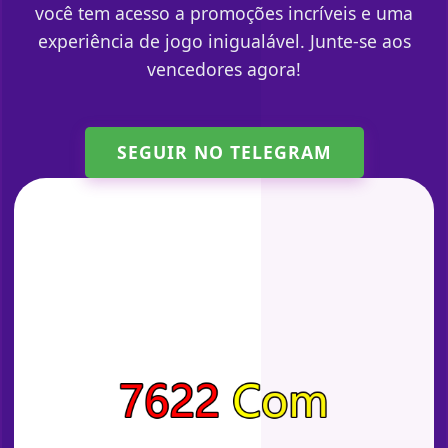
você tem acesso a promoções incríveis e uma
experiência de jogo inigualável. Junte-se aos
vencedores agora!
SEGUIR NO TELEGRAM