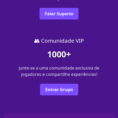
Falar Suporte
👥 Comunidade VIP
1000+
Junte-se a uma comunidade exclusiva de
jogadores e compartilhe experiências!
Entrar Grupo