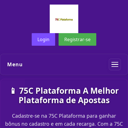
Login
Registrar-se
Menu
📱 75C Plataforma A Melhor
Plataforma de Apostas
Cadastre-se na 75C Plataforma para ganhar
bônus no cadastro e em cada recarga. Com a 75C