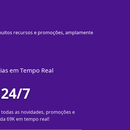
 muitos recursos e promoções, amplamente
cias em Tempo Real
24/7
e todas as novidades, promoções e
 da 69K em tempo real!