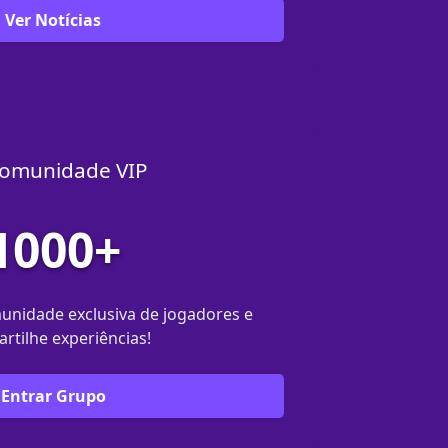
Ver Notícias
Comunidade VIP
1000+
unidade exclusiva de jogadores e
rtilhe experiências!
Entrar Grupo