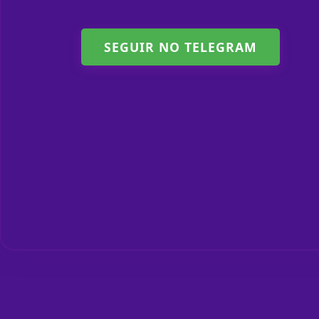
SEGUIR NO TELEGRAM