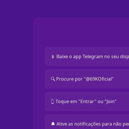
📱 Baixe o app Telegram no seu disp
🔍 Procure por "@69KOficial"
👆 Toque em "Entrar" ou "Join"
🔔 Ative as notificações para não p