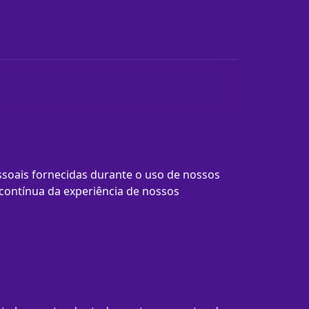
ssoais fornecidas durante o uso de nossos
 contínua da experiência de nossos