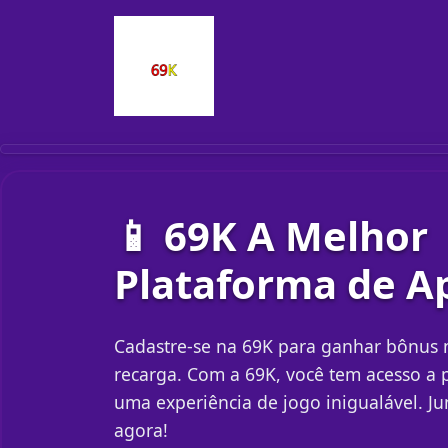
📱 69K A Melhor
Plataforma de A
Cadastre-se na 69K para ganhar bônus 
recarga. Com a 69K, você tem acesso a 
uma experiência de jogo inigualável. J
agora!