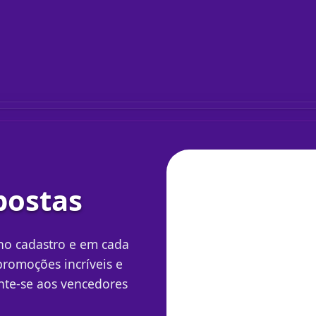
postas
no cadastro e em cada
promoções incríveis e
unte-se aos vencedores