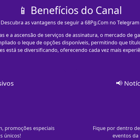
📱 Benefícios do Canal
Descubra as vantagens de seguir a 68Pg.Com no Telegram
as e a ascensão de serviços de assinatura, o mercado de 
liado o leque de opções disponíveis, permitindo que tít
 está se diversificando, oferecendo cada vez mais experiê
sivos
📢 Notí
m, promoções especiais
Fique por dentro d
s únicos!
eventos da