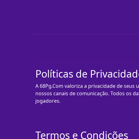
Políticas de Privacida
A 68Pg.Com valoriza a privacidade de seus
nossos canais de comunicação. Todos os dad
jogadores.
Termos e Condições