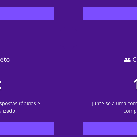
reto
👥 
t
espostas rápidas e
Junte-se a uma com
lizado!
compa
e