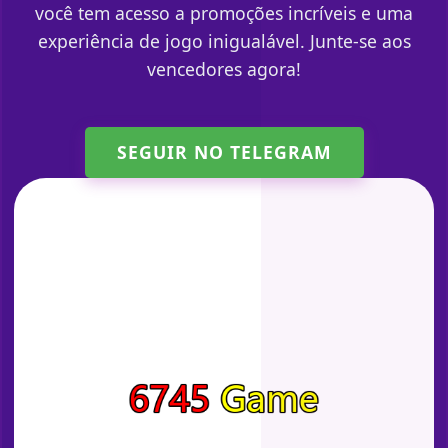
você tem acesso a promoções incríveis e uma
experiência de jogo inigualável. Junte-se aos
vencedores agora!
SEGUIR NO TELEGRAM