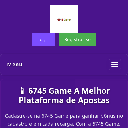
Login
Registrar-se
Menu
📱 6745 Game A Melhor
Plataforma de Apostas
Cadastre-se na 6745 Game para ganhar bônus no
cadastro e em cada recarga. Com a 6745 Game,