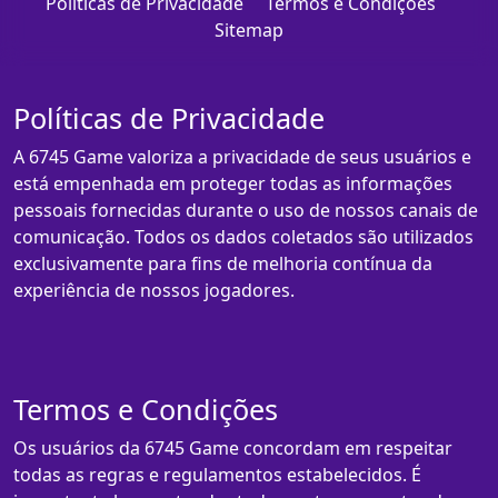
Políticas de Privacidade
Termos e Condições
Sitemap
Políticas de Privacidade
A 6745 Game valoriza a privacidade de seus usuários e
está empenhada em proteger todas as informações
pessoais fornecidas durante o uso de nossos canais de
comunicação. Todos os dados coletados são utilizados
exclusivamente para fins de melhoria contínua da
experiência de nossos jogadores.
Termos e Condições
Os usuários da 6745 Game concordam em respeitar
todas as regras e regulamentos estabelecidos. É