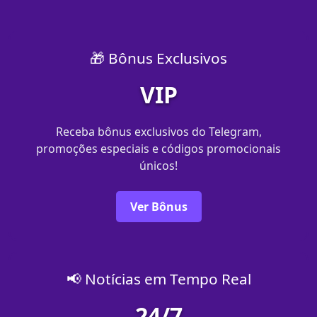
🎁 Bônus Exclusivos
VIP
Receba bônus exclusivos do Telegram,
promoções especiais e códigos promocionais
únicos!
Ver Bônus
📢 Notícias em Tempo Real
24/7