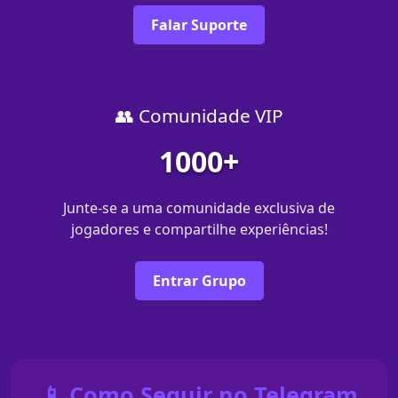
Falar Suporte
👥 Comunidade VIP
1000+
Junte-se a uma comunidade exclusiva de
jogadores e compartilhe experiências!
Entrar Grupo
📱 Como Seguir no Telegram