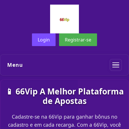
Login
Registrar-se
Menu
📱 66Vip A Melhor Plataforma
de Apostas
Cadastre-se na 66Vip para ganhar bônus no
cadastro e em cada recarga. Com a 66Vip, você