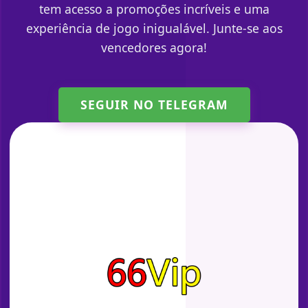
tem acesso a promoções incríveis e uma
experiência de jogo inigualável. Junte-se aos
vencedores agora!
SEGUIR NO TELEGRAM