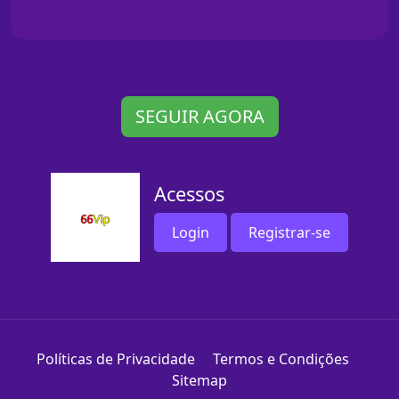
SEGUIR AGORA
Acessos
Login
Registrar-se
Políticas de Privacidade
Termos e Condições
Sitemap