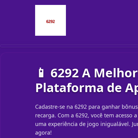
📱 6292 A Melhor
Plataforma de A
Cadastre-se na 6292 para ganhar bônus
recarga. Com a 6292, você tem acesso a
uma experiência de jogo inigualável. J
agora!