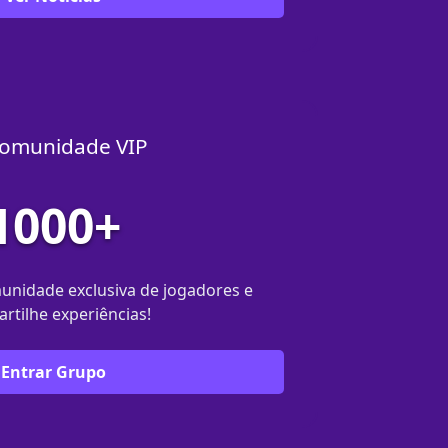
Comunidade VIP
1000+
unidade exclusiva de jogadores e
rtilhe experiências!
Entrar Grupo