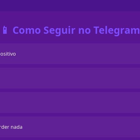
📱 Como Seguir no Telegram
ositivo
erder nada