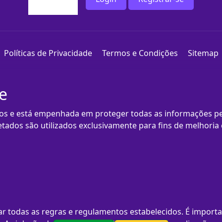
Políticas de Privacidade
Termos e Condições
Sitemap
de
rios e está empenhada em proteger todas as informações p
tados são utilizados exclusivamente para fins de melhoria
 todas as regras e regulamentos estabelecidos. É importa