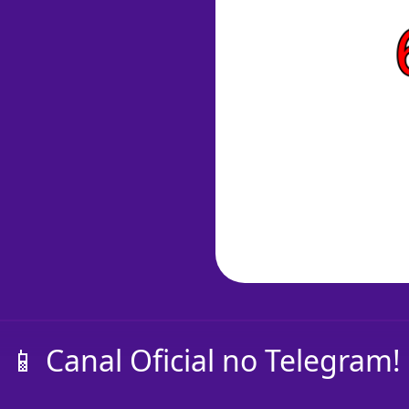
📱 Canal Oficial no Telegram!