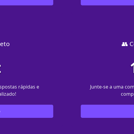
reto
👥 
t
espostas rápidas e
Junte-se a uma com
lizado!
compa
e