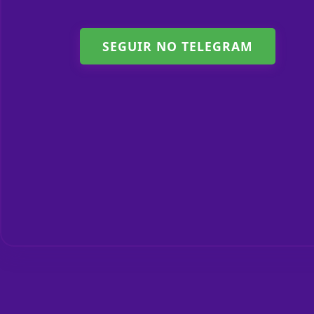
SEGUIR NO TELEGRAM