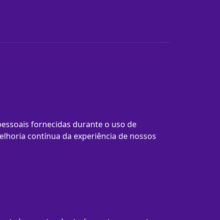
pessoais fornecidas durante o uso de
elhoria contínua da experiência de nossos