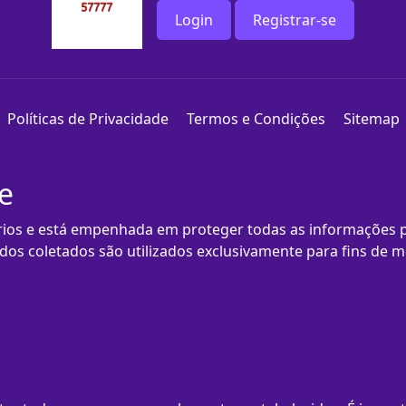
Login
Registrar-se
Políticas de Privacidade
Termos e Condições
Sitemap
de
ários e está empenhada em proteger todas as informações 
os coletados são utilizados exclusivamente para fins de m