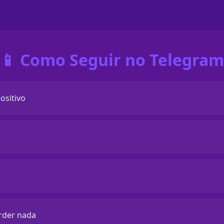
📱 Como Seguir no Telegram
ositivo
erder nada