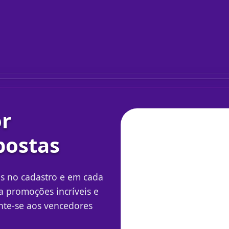
or
postas
s no cadastro e em cada
a promoções incríveis e
unte-se aos vencedores