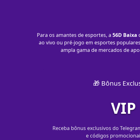
Para os amantes de esportes, a
56D Baixa
o
ao vivo ou pré-jogo em esportes populares
ampla gama de mercados de apos
🎁 Bônus Exclu
VIP
Receba bônus exclusivos do Telegra
e códigos promocionai