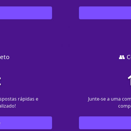
reto
👥 
t
espostas rápidas e
Junte-se a uma com
lizado!
compa
e