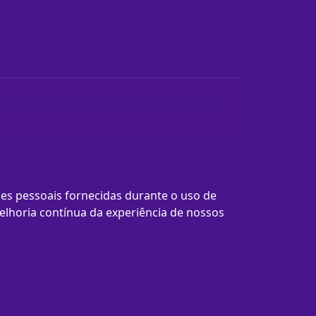
es pessoais fornecidas durante o uso de
elhoria contínua da experiência de nossos