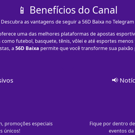
📱 Benefícios do Canal
Descubra as vantagens de seguir a 56D Baixa no Telegram
ferece uma das melhores plataformas de apostas esportiv
 como futebol, basquete, tênis, vôlei e até esportes menos
tas, a
56D Baixa
permite que você transforme sua paixão p
sivos
📢 Notí
m, promoções especiais
Fique por dentro d
s únicos!
eventos da