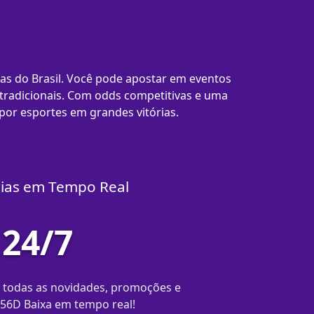
as do Brasil. Você pode apostar em eventos
 tradicionais. Com odds competitivas e uma
or esportes em grandes vitórias.
cias em Tempo Real
24/7
e todas as novidades, promoções e
 56D Baixa em tempo real!