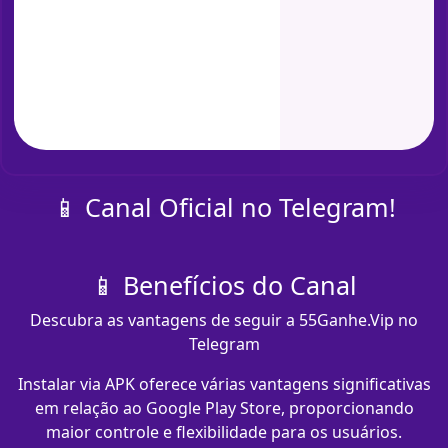
📱 Canal Oficial no Telegram!
📱 Benefícios do Canal
Descubra as vantagens de seguir a 55Ganhe.Vip no
Telegram
Instalar via APK oferece várias vantagens significativas
em relação ao Google Play Store, proporcionando
maior controle e flexibilidade para os usuários.