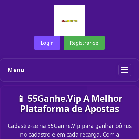
Login
Registrar-se
Menu
📱 55Ganhe.Vip A Melhor
Plataforma de Apostas
Cadastre-se na 55Ganhe.Vip para ganhar bônus
no cadastro e em cada recarga. Com a