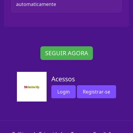
automaticamente
SEGUIR AGORA
Acessos
Login
Registrar-se