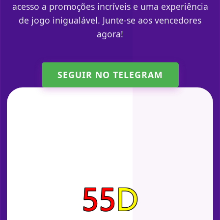
acesso a promoções incríveis e uma experiência
de jogo inigualável. Junte-se aos vencedores
agora!
SEGUIR NO TELEGRAM