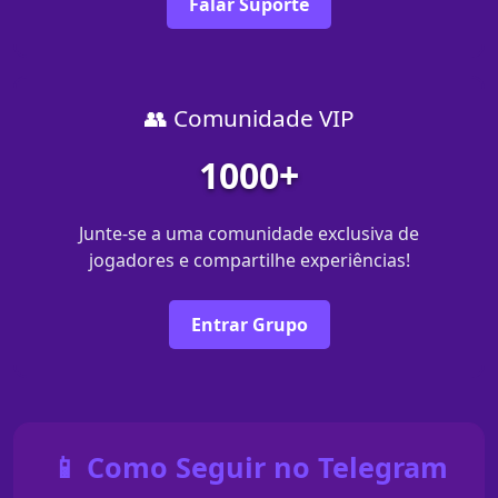
Falar Suporte
👥 Comunidade VIP
1000+
Junte-se a uma comunidade exclusiva de
jogadores e compartilhe experiências!
Entrar Grupo
📱 Como Seguir no Telegram