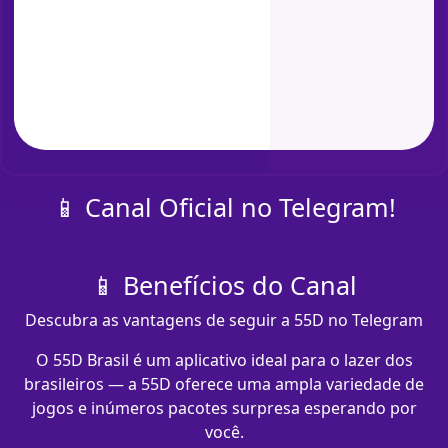
📱 Canal Oficial no Telegram!
📱 Benefícios do Canal
Descubra as vantagens de seguir a 55D no Telegram
O 55D Brasil é um aplicativo ideal para o lazer dos
brasileiros — a 55D oferece uma ampla variedade de
jogos e inúmeros pacotes surpresa esperando por
você.