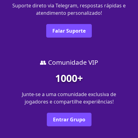
Suporte direto via Telegram, respostas rápidas e
atendimento personalizado!
Falar Suporte
👥 Comunidade VIP
1000+
Junte-se a uma comunidade exclusiva de
jogadores e compartilhe experiências!
Entrar Grupo