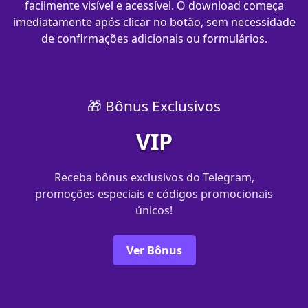
facilmente visível e acessível. O download começa
imediatamente após clicar no botão, sem necessidade
de confirmações adicionais ou formulários.
🎁 Bônus Exclusivos
VIP
Receba bônus exclusivos do Telegram,
promoções especiais e códigos promocionais
únicos!
Ver Bônus