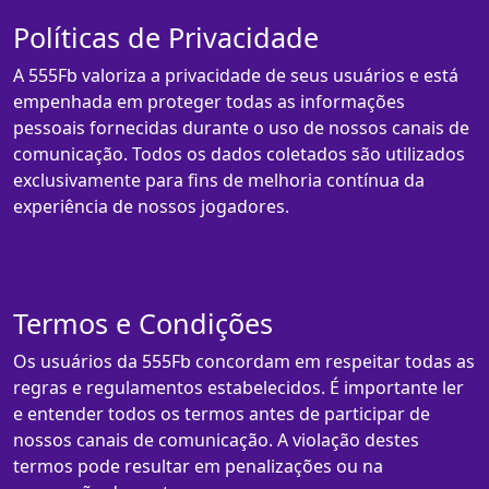
Políticas de Privacidade
A 555Fb valoriza a privacidade de seus usuários e está
empenhada em proteger todas as informações
pessoais fornecidas durante o uso de nossos canais de
comunicação. Todos os dados coletados são utilizados
exclusivamente para fins de melhoria contínua da
experiência de nossos jogadores.
Termos e Condições
Os usuários da 555Fb concordam em respeitar todas as
regras e regulamentos estabelecidos. É importante ler
e entender todos os termos antes de participar de
nossos canais de comunicação. A violação destes
termos pode resultar em penalizações ou na