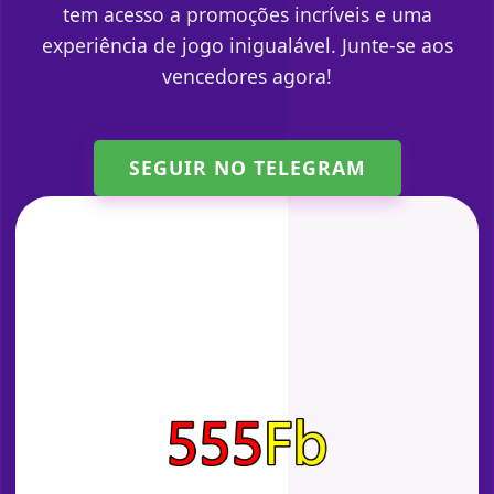
tem acesso a promoções incríveis e uma
experiência de jogo inigualável. Junte-se aos
vencedores agora!
SEGUIR NO TELEGRAM