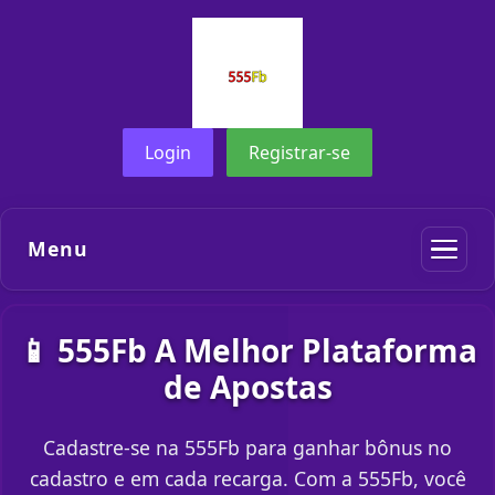
Login
Registrar-se
Menu
📱 555Fb A Melhor Plataforma
de Apostas
Cadastre-se na 555Fb para ganhar bônus no
cadastro e em cada recarga. Com a 555Fb, você