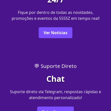
Fique por dentro de todas as novidades,
promoções e eventos da 5555Z em tempo real!
Ver Notícias
💬 Suporte Direto
Chat
Suporte direto via Telegram, respostas rápidas e
atendimento personalizado!