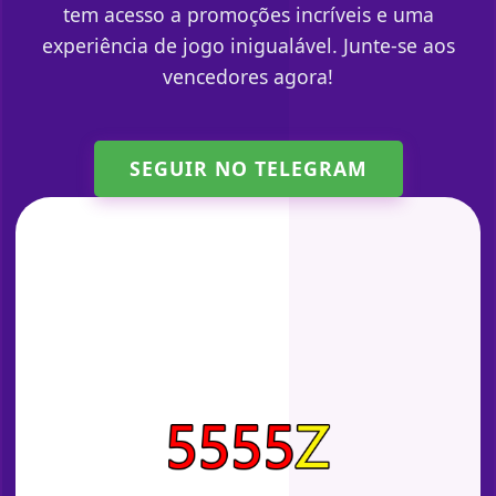
tem acesso a promoções incríveis e uma
experiência de jogo inigualável. Junte-se aos
vencedores agora!
SEGUIR NO TELEGRAM