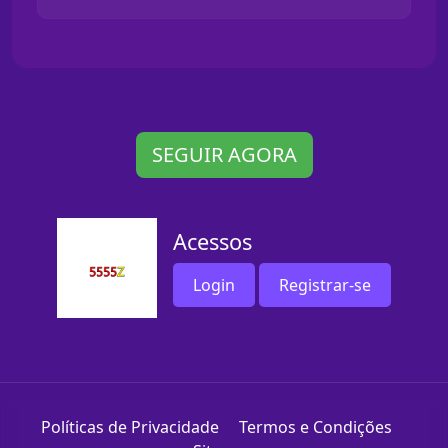
SEGUIR AGORA
Acessos
Login
Registrar-se
Políticas de Privacidade
Termos e Condições