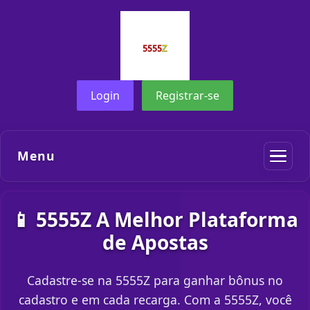
Login
Registrar-se
Menu
📱 5555Z A Melhor Plataforma
de Apostas
Cadastre-se na 5555Z para ganhar bônus no
cadastro e em cada recarga. Com a 5555Z, você