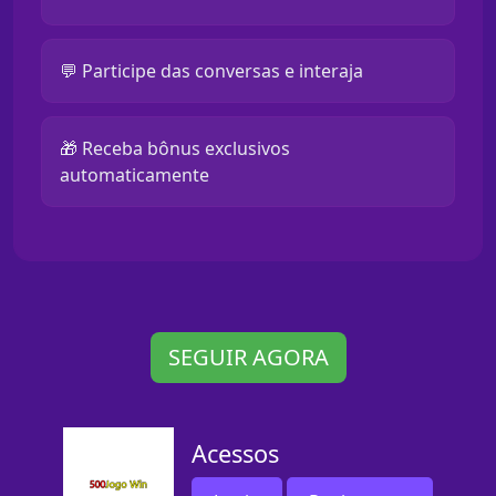
💬 Participe das conversas e interaja
🎁 Receba bônus exclusivos
automaticamente
SEGUIR AGORA
Acessos