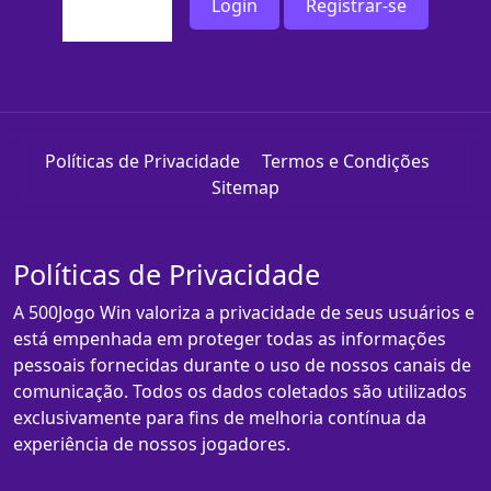
Login
Registrar-se
Políticas de Privacidade
Termos e Condições
Sitemap
Políticas de Privacidade
A 500Jogo Win valoriza a privacidade de seus usuários e
está empenhada em proteger todas as informações
pessoais fornecidas durante o uso de nossos canais de
comunicação. Todos os dados coletados são utilizados
exclusivamente para fins de melhoria contínua da
experiência de nossos jogadores.