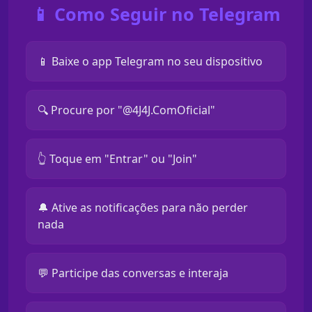
📱 Como Seguir no Telegram
📱 Baixe o app Telegram no seu dispositivo
🔍 Procure por "@4J4J.ComOficial"
👆 Toque em "Entrar" ou "Join"
🔔 Ative as notificações para não perder
nada
💬 Participe das conversas e interaja