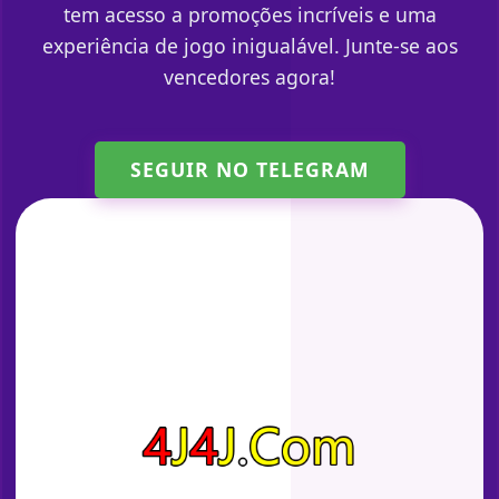
tem acesso a promoções incríveis e uma
experiência de jogo inigualável. Junte-se aos
vencedores agora!
SEGUIR NO TELEGRAM