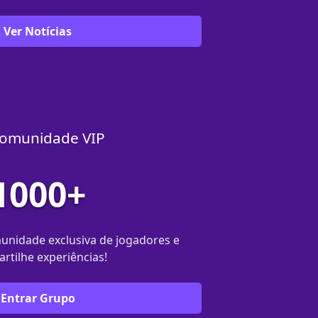
Ver Notícias
Comunidade VIP
1000+
unidade exclusiva de jogadores e
rtilhe experiências!
Entrar Grupo