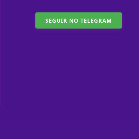
SEGUIR NO TELEGRAM