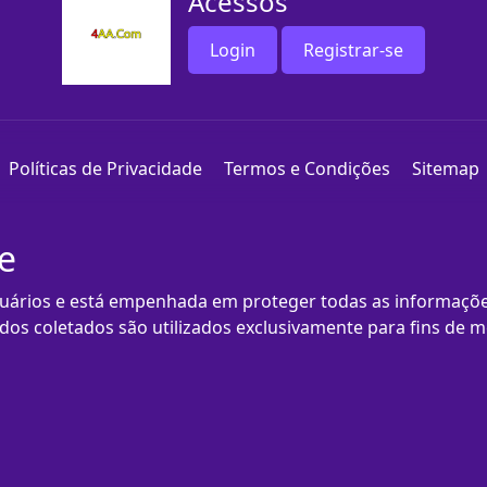
Acessos
Login
Registrar-se
Políticas de Privacidade
Termos e Condições
Sitemap
de
usuários e está empenhada em proteger todas as informaçõe
os coletados são utilizados exclusivamente para fins de m