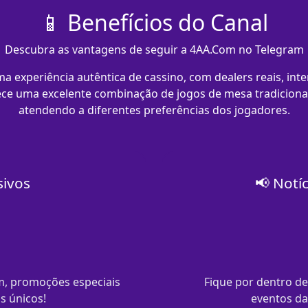
📱 Benefícios do Canal
Descubra as vantagens de seguir a 4AA.Com no Telegram
a experiência autêntica de cassino, com dealers reais, inte
ce uma excelente combinação de jogos de mesa tradicionais 
atendendo a diferentes preferências dos jogadores.
sivos
📢 Notí
m, promoções especiais
Fique por dentro d
s únicos!
eventos da