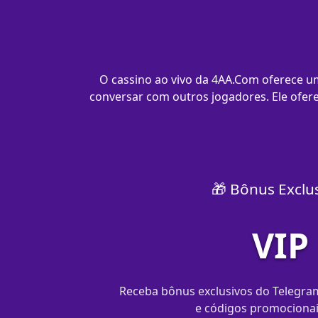
O cassino ao vivo da 4AA.Com oferece um
conversar com outros jogadores. Ele ofere
🎁 Bônus Exclu
VIP
Receba bônus exclusivos do Telegra
e códigos promocionai