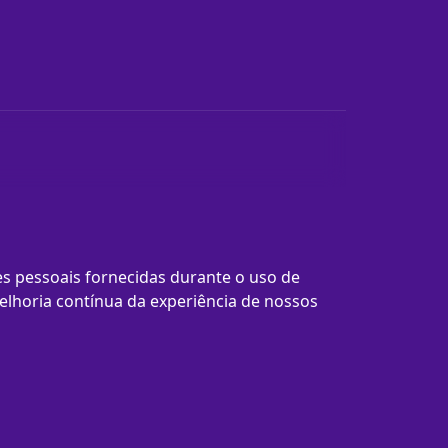
s pessoais fornecidas durante o uso de
elhoria contínua da experiência de nossos