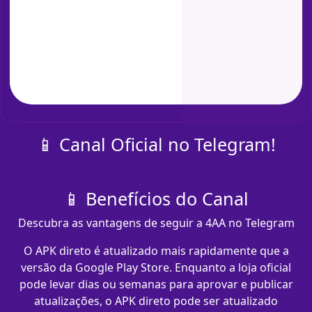
📱 Canal Oficial no Telegram!
📱 Benefícios do Canal
Descubra as vantagens de seguir a 4AA no Telegram
O APK direto é atualizado mais rapidamente que a
versão da Google Play Store. Enquanto a loja oficial
pode levar dias ou semanas para aprovar e publicar
atualizações, o APK direto pode ser atualizado