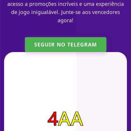
acesso a promoções incríveis e uma experiência
de jogo inigualável. Junte-se aos vencedores
agora!
SEGUIR NO TELEGRAM