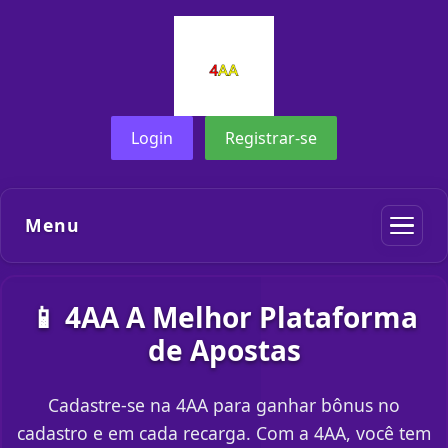
Login
Registrar-se
Menu
📱 4AA A Melhor Plataforma
de Apostas
Cadastre-se na 4AA para ganhar bônus no
cadastro e em cada recarga. Com a 4AA, você tem