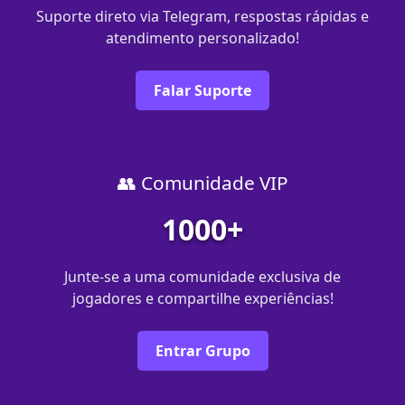
Suporte direto via Telegram, respostas rápidas e
atendimento personalizado!
Falar Suporte
👥 Comunidade VIP
1000+
Junte-se a uma comunidade exclusiva de
jogadores e compartilhe experiências!
Entrar Grupo