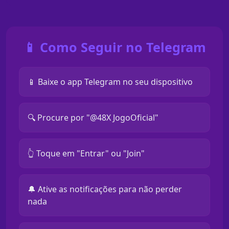
📱 Como Seguir no Telegram
📱 Baixe o app Telegram no seu dispositivo
🔍 Procure por "@48X JogoOficial"
👆 Toque em "Entrar" ou "Join"
🔔 Ative as notificações para não perder
nada