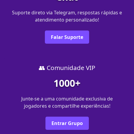
Suporte direto via Telegram, respostas rápidas e
atendimento personalizado!
Falar Suporte
👥 Comunidade VIP
1000+
Junte-se a uma comunidade exclusiva de
jogadores e compartilhe experiências!
Entrar Grupo