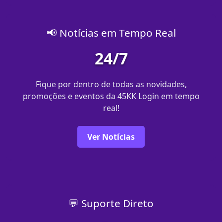
📢 Notícias em Tempo Real
24/7
Fique por dentro de todas as novidades,
promoções e eventos da 45KK Login em tempo
real!
Ver Notícias
💬 Suporte Direto