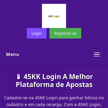
Login
Registrar-se
Menu
📱 45KK Login A Melhor
Plataforma de Apostas
Cadastre-se na 45KK Login para ganhar bônus no
cadastro e em cada recarga. Com a 45KK Login,