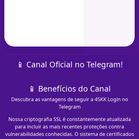
📱 Canal Oficial no Telegram!
📱 Benefícios do Canal
Descubra as vantagens de seguir a 45KK Login no
Telegram
Nossa criptografia SSL é constantemente atualizada
para incluir as mais recentes proteções contra
vulnerabilidades conhecidas. O sistema de certificados