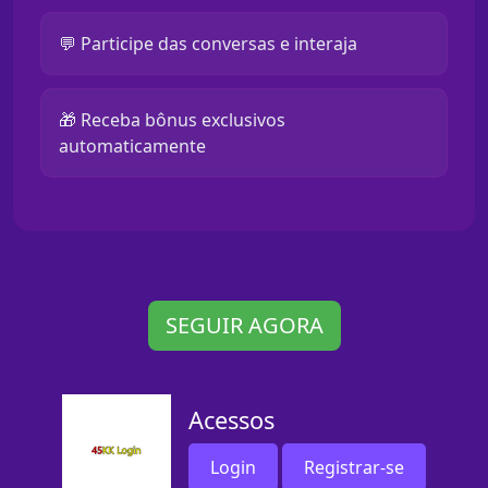
💬 Participe das conversas e interaja
🎁 Receba bônus exclusivos
automaticamente
SEGUIR AGORA
Acessos
Login
Registrar-se