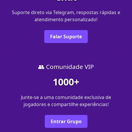
Suporte direto via Telegram, respostas rápidas e
atendimento personalizado!
Falar Suporte
👥 Comunidade VIP
1000+
Junte-se a uma comunidade exclusiva de
jogadores e compartilhe experiências!
Entrar Grupo