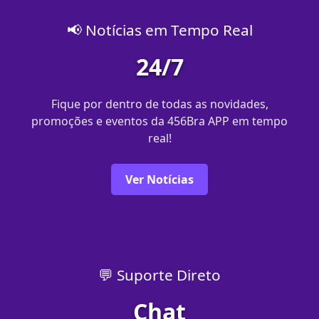
📢 Notícias em Tempo Real
24/7
Fique por dentro de todas as novidades,
promoções e eventos da 456Bra APP em tempo
real!
Ver Notícias
💬 Suporte Direto
Chat