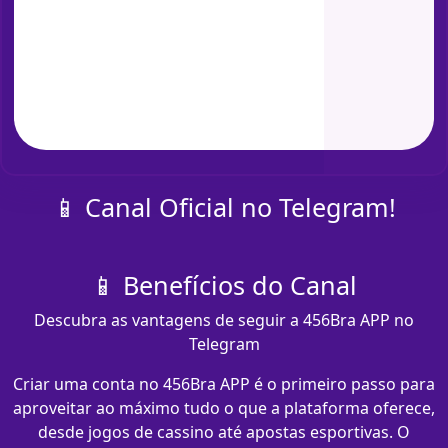
📱 Canal Oficial no Telegram!
📱 Benefícios do Canal
Descubra as vantagens de seguir a 456Bra APP no
Telegram
Criar uma conta no 456Bra APP é o primeiro passo para
aproveitar ao máximo tudo o que a plataforma oferece,
desde jogos de cassino até apostas esportivas. O