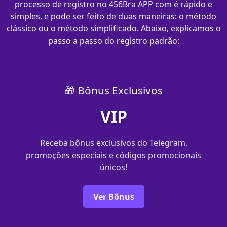
processo de registro no 456Bra APP com​ é rápido e
simples, e pode ser feito de duas maneiras: o método
clássico ou o método simplificado. Abaixo, explicamos o
passo a passo do registro padrão:
🎁 Bônus Exclusivos
VIP
Receba bônus exclusivos do Telegram,
promoções especiais e códigos promocionais
únicos!
Ver Bônus