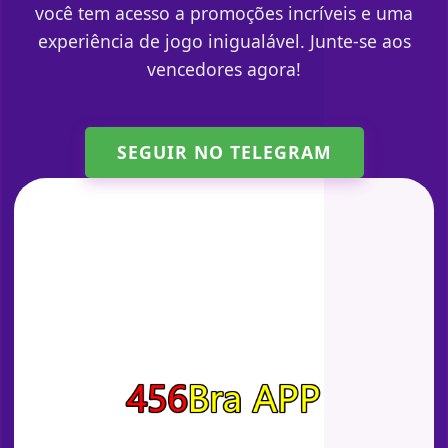
você tem acesso a promoções incríveis e uma
experiência de jogo inigualável. Junte-se aos
vencedores agora!
SEGUIR NO TELEGRAM