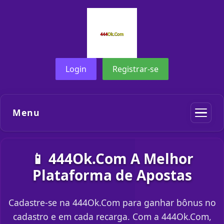
Login
Registrar-se
Menu
📱 444Ok.Com A Melhor
Plataforma de Apostas
Cadastre-se na 444Ok.Com para ganhar bônus no
cadastro e em cada recarga. Com a 444Ok.Com,