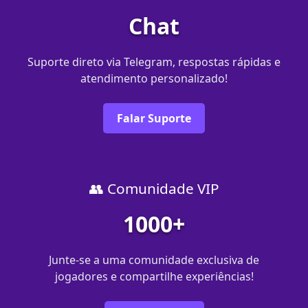
Chat
Suporte direto via Telegram, respostas rápidas e
atendimento personalizado!
Falar Suporte
👥 Comunidade VIP
1000+
Junte-se a uma comunidade exclusiva de
jogadores e compartilhe experiências!