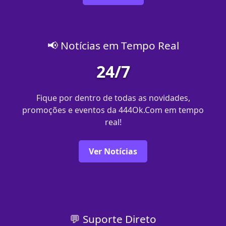
📢 Notícias em Tempo Real
24/7
Fique por dentro de todas as novidades,
promoções e eventos da 444Ok.Com em tempo
real!
Ver Notícias
💬 Suporte Direto