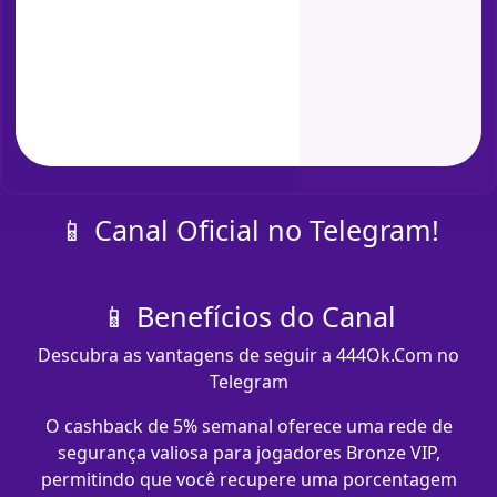
📱 Canal Oficial no Telegram!
📱 Benefícios do Canal
Descubra as vantagens de seguir a 444Ok.Com no
Telegram
O cashback de 5% semanal oferece uma rede de
segurança valiosa para jogadores Bronze VIP,
permitindo que você recupere uma porcentagem