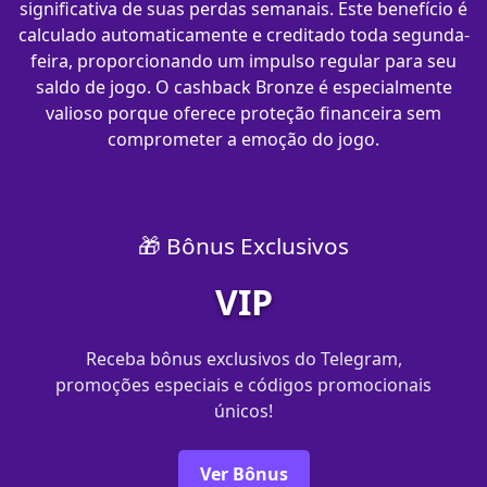
significativa de suas perdas semanais. Este benefício é
calculado automaticamente e creditado toda segunda-
feira, proporcionando um impulso regular para seu
saldo de jogo. O cashback Bronze é especialmente
valioso porque oferece proteção financeira sem
comprometer a emoção do jogo.
🎁 Bônus Exclusivos
VIP
Receba bônus exclusivos do Telegram,
promoções especiais e códigos promocionais
únicos!
Ver Bônus