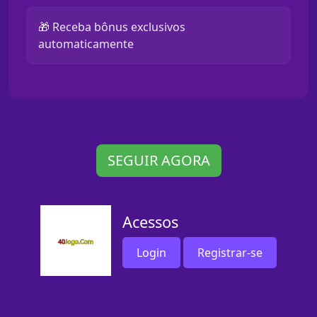
🎁 Receba bônus exclusivos
automaticamente
SEGUIR AGORA
Acessos
Login
Registrar-se