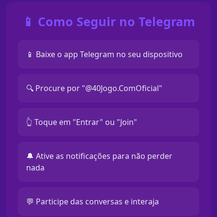
📱 Como Seguir no Telegram
📱 Baixe o app Telegram no seu dispositivo
🔍 Procure por "@40Jogo.ComOficial"
👆 Toque em "Entrar" ou "Join"
🔔 Ative as notificações para não perder
nada
💬 Participe das conversas e interaja