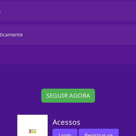
a
aticamente
SEGUIR AGORA
Acessos
Login
Registrar-se