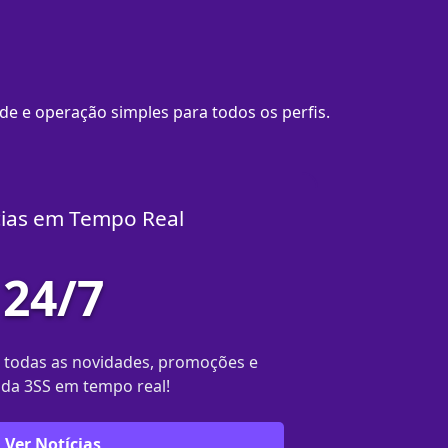
de e operação simples para todos os perfis.
cias em Tempo Real
24/7
e todas as novidades, promoções e
 da 3SS em tempo real!
Ver Notícias