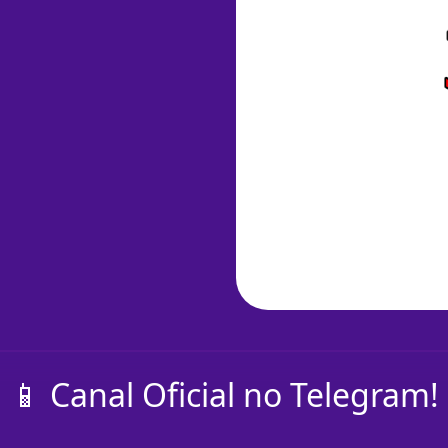
📱 Canal Oficial no Telegram!