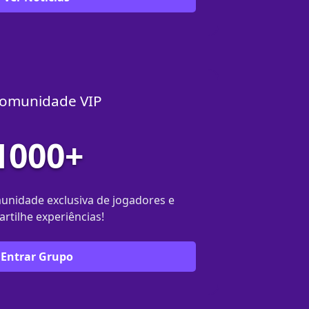
Comunidade VIP
1000+
unidade exclusiva de jogadores e
rtilhe experiências!
Entrar Grupo