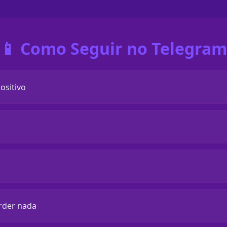
📱 Como Seguir no Telegram
ositivo
erder nada