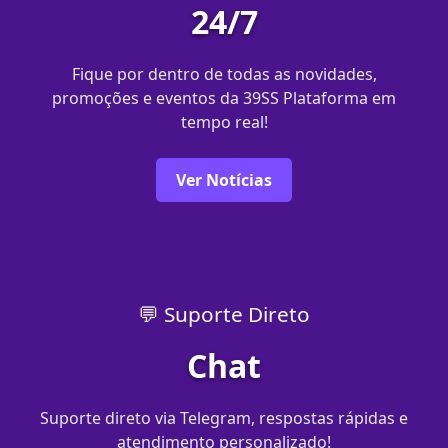
24/7
Fique por dentro de todas as novidades,
promoções e eventos da 39SS Plataforma em
tempo real!
Ver Notícias
💬 Suporte Direto
Chat
Suporte direto via Telegram, respostas rápidas e
atendimento personalizado!