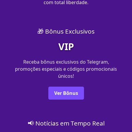
com total liberdade.
🎁 Bônus Exclusivos
VIP
Receba bônus exclusivos do Telegram,
promoções especiais e códigos promocionais
únicos!
Ver Bônus
📢 Notícias em Tempo Real