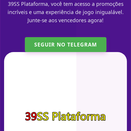
39SS Plataforma, você tem acesso a promoções
incríveis e uma experiência de jogo inigualável.
Junte-se aos vencedores agora!
SEGUIR NO TELEGRAM