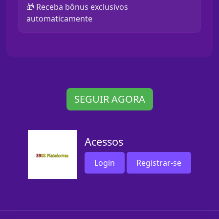
🎁 Receba bônus exclusivos
automaticamente
SEGUIR AGORA
Acessos
Login
Registrar-se