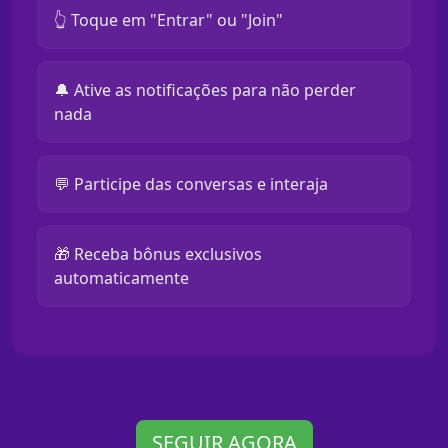
👆 Toque em "Entrar" ou "Join"
🔔 Ative as notificações para não perder
nada
💬 Participe das conversas e interaja
🎁 Receba bônus exclusivos
automaticamente
SEGUIR AGORA