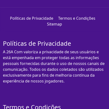
Políticas de Privacidade
Termos e Condições
Sitemap
Políticas de Privacidade
A 26A Com valoriza a privacidade de seus usuários e
está empenhada em proteger todas as informações
pessoais fornecidas durante o uso de nossos canais de
comunicação. Todos os dados coletados são utilizados
exclusivamente para fins de melhoria contínua da
experiência de nossos jogadores.
Termos e Condições