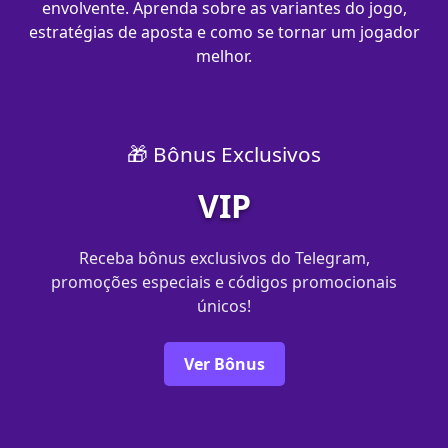
envolvente. Aprenda sobre as variantes do jogo,
estratégias de aposta e como se tornar um jogador
melhor.
🎁 Bônus Exclusivos
VIP
Receba bônus exclusivos do Telegram,
promoções especiais e códigos promocionais
únicos!
Ver Bônus