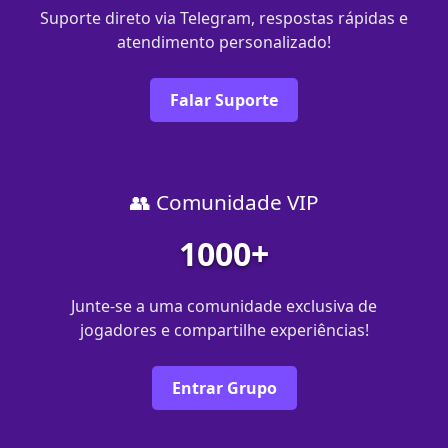
Suporte direto via Telegram, respostas rápidas e
atendimento personalizado!
Falar Suporte
👥 Comunidade VIP
1000+
Junte-se a uma comunidade exclusiva de
jogadores e compartilhe experiências!
Entrar Grupo